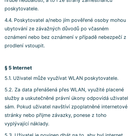
hrubé nedbalosti, a to i ze strany zaměstnanců
poskytovatele.
4.4. Poskytovatel a/nebo jím pověřené osoby mohou
ubytování ze závažných důvodů po včasném
oznámení nebo bez oznámení v případě nebezpečí z
prodlení vstoupit.
§ 5 Internet
5.1. Uživatel může využívat WLAN poskytovatele.
5.2. Za data přenášená přes WLAN, využité placené
služby a uskutečněné právní úkony odpovídá uživatel
sám. Pokud uživatel navštíví zpoplatněné internetové
stránky nebo přijme závazky, ponese z toho
vyplývající náklady.
5.3. Uživatel je povinen dbát na to, aby byl internet