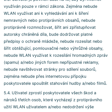
využíván pouze v rámci zákona. Zejména nebude
WLAN využívat ani k vyhledávání ani k šíření
nemravných nebo protiprávních obsahů, nebude
protiprávně rozmnožovat, šířit ani zpřístupňovat
autorsky chráněná díla, bude dodržovat platné
předpisy o ochraně mládeže, nebude rozesílat nebo
šířit obtěžující, pomlouvačné nebo výhrůžné obsahy,
nebude WLAN využívat k rozesílání hromadných zpráv
(spamu) a/nebo jiných forem nepřípustné reklamy,
nebude navštěvovat stránky pro sdílení souborů,
zejména nebude přes internetovou přípojku
poskytovatele spouštět stahování hudby a/nebo filmů.
5.4. Uživatel zprostí poskytovatele všech škod a
nároků třetích osob, které vycházejí z protiprávního
užití WLAN uživatelem a/nebo nedodržení výše