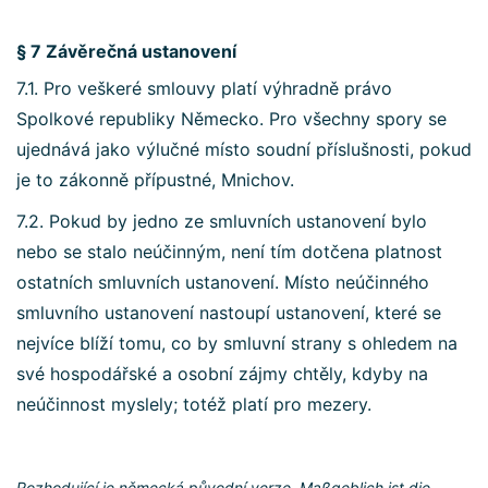
§ 7 Závěrečná ustanovení
7.1. Pro veškeré smlouvy platí výhradně právo
Spolkové republiky Německo. Pro všechny spory se
ujednává jako výlučné místo soudní příslušnosti, pokud
je to zákonně přípustné, Mnichov.
7.2. Pokud by jedno ze smluvních ustanovení bylo
nebo se stalo neúčinným, není tím dotčena platnost
ostatních smluvních ustanovení. Místo neúčinného
smluvního ustanovení nastoupí ustanovení, které se
nejvíce blíží tomu, co by smluvní strany s ohledem na
své hospodářské a osobní zájmy chtěly, kdyby na
neúčinnost myslely; totéž platí pro mezery.
Rozhodující je německá původní verze. Maßgeblich ist die