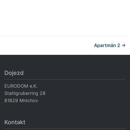
Virtual Tour je zablokována. Aktivujte kategorii „Funkční“,
abyste spustili prohlídku.
Načíst obsah
Nastavení cookies
Apartmán 2 →
Dojezd
EURODOM e.K.
Stahlgruberring 28
81829 Mnichov
Kontakt