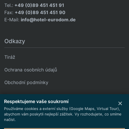
Tel.:
+49 (0)89 451 451 91
Fax:
+49 (0)89 451 451 90
E-Mail:
info@hotel-eurodom.de
Odkazy
Tiráž
Ochrana osobních údajů
Obchodní podmínky
Google Maps jsou zablokovány. Aktivujte kategorii „Funkční“,
×
Respektujeme vaše soukromí
abyste načetli mapu.
Používáme cookies a externí služby (Google Maps, Virtual Tour),
Načíst obsah
Nastavení cookies
abychom vám poskytli nejlepší zážitek. Vy rozhodujete, co smíme
načíst.
© 2026 Pokoje pro pracovníky Mnichov - EURODOM