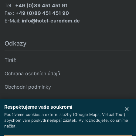
Tel.:
+49 (0)89 451 451 91
Fax:
+49 (0)89 451 451 90
E-Mail:
info@hotel-eurodom.de
Odkazy
Tiráž
Ochrana osobních údajů
Obchodní podmínky
Google Maps jsou zablokovány. Aktivujte kategorii „Funkční“,
×
Respektujeme vaše soukromí
abyste načetli mapu.
Používáme cookies a externí služby (Google Maps, Virtual Tour),
Načíst obsah
Nastavení cookies
abychom vám poskytli nejlepší zážitek. Vy rozhodujete, co smíme
načíst.
© 2026 Pokoje pro pracovníky Mnichov - EURODOM