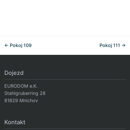
Virtual Tour je zablokována. Aktivujte kategorii „Funkční“,
abyste spustili prohlídku.
Načíst obsah
Nastavení cookies
← Pokoj 109
Pokoj 111 →
Dojezd
EURODOM e.K.
Stahlgruberring 28
81829 Mnichov
Kontakt